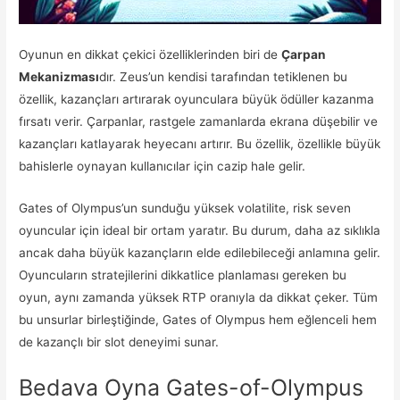
Oyunun en dikkat çekici özelliklerinden biri de
Çarpan
Mekanizması
dır. Zeus’un kendisi tarafından tetiklenen bu
özellik, kazançları artırarak oyunculara büyük ödüller kazanma
fırsatı verir. Çarpanlar, rastgele zamanlarda ekrana düşebilir ve
kazançları katlayarak heyecanı artırır. Bu özellik, özellikle büyük
bahislerle oynayan kullanıcılar için cazip hale gelir.
Gates of Olympus’un sunduğu yüksek volatilite, risk seven
oyuncular için ideal bir ortam yaratır. Bu durum, daha az sıklıkla
ancak daha büyük kazançların elde edilebileceği anlamına gelir.
Oyuncuların stratejilerini dikkatlice planlaması gereken bu
oyun, aynı zamanda yüksek RTP oranıyla da dikkat çeker. Tüm
bu unsurlar birleştiğinde, Gates of Olympus hem eğlenceli hem
de kazançlı bir slot deneyimi sunar.
Bedava Oyna Gates-of-Olympus