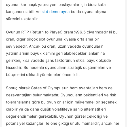
oyunun karmaşık yapısı yeni başlayanlar için biraz kafa
karıştırıcı olabilir ve
slot demo oyna
bu da oyuna alışma
sürecini uzatabilir.
Oyunun RTP (Return to Player) oranı %96.5 civarındadır ki bu
oran, diğer birçok slot oyununa kıyasla ortalama bir
seviyededir. Ancak bu oran, uzun vadede oyuncuların
yatırımlarının büyük kısmını geri alabilecekleri anlamına
gelirken, kısa vadede şans faktörünün etkisi büyük ölçüde
hissedilir. Bu nedenle oyuncuların stratejik düşünmeleri ve
bütçelerini dikkatli yönetmeleri önemlidir.
Sonuç olarak Gates of Olympus’un hem avantajları hem de
dezavantajları bulunmaktadır. Oyuncuların beklentileri ve risk
toleranslarına göre bu oyun onlar için mükemmel bir seçenek
olabilir ya da daha düşük volatiliteye sahip alternatifleri
değerlendirmeleri gerekebilir. Oyunun görsel çekiciliği ve
potansiyel kazançları ile öne çıktığı unutulmamalıdır; ancak her