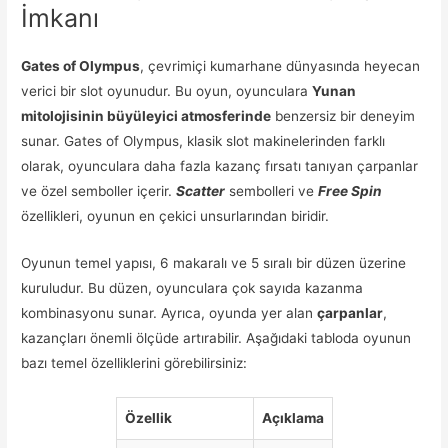
İmkanı
Gates of Olympus
, çevrimiçi kumarhane dünyasında heyecan
verici bir slot oyunudur. Bu oyun, oyunculara
Yunan
mitolojisinin büyüleyici atmosferinde
benzersiz bir deneyim
sunar. Gates of Olympus, klasik slot makinelerinden farklı
olarak, oyunculara daha fazla kazanç fırsatı tanıyan çarpanlar
ve özel semboller içerir.
Scatter
sembolleri ve
Free Spin
özellikleri, oyunun en çekici unsurlarından biridir.
Oyunun temel yapısı, 6 makaralı ve 5 sıralı bir düzen üzerine
kuruludur. Bu düzen, oyunculara çok sayıda kazanma
kombinasyonu sunar. Ayrıca, oyunda yer alan
çarpanlar
,
kazançları önemli ölçüde artırabilir. Aşağıdaki tabloda oyunun
bazı temel özelliklerini görebilirsiniz:
Özellik
Açıklama