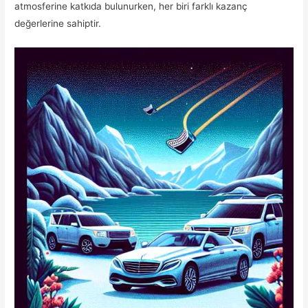
atmosferine katkıda bulunurken, her biri farklı kazanç
değerlerine sahiptir.