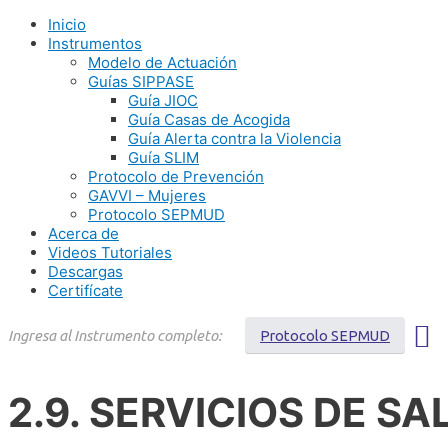
Ir
Inicio
al
Instrumentos
contenido
Modelo de Actuación
Guías SIPPASE
Guía JIOC
Guía Casas de Acogida
Guía Alerta contra la Violencia
Guía SLIM
Protocolo de Prevención
GAVVI – Mujeres
Protocolo SEPMUD
Acerca de
Videos Tutoriales
Descargas
Certifícate
Protocolo SEPMUD
2.9. SERVICIOS DE SA