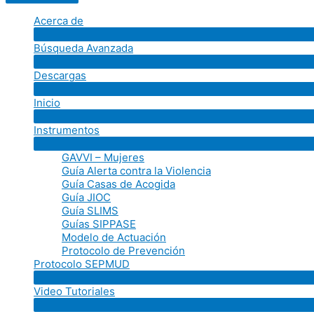
Acerca de
Búsqueda Avanzada
Descargas
Inicio
Instrumentos
GAVVI – Mujeres
Guía Alerta contra la Violencia
Guía Casas de Acogida
Guía JIOC
Guía SLIMS
Guías SIPPASE
Modelo de Actuación
Protocolo de Prevención
Protocolo SEPMUD
Video Tutoriales